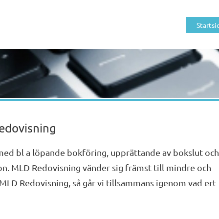
Startsi
edovisning
ed bl a löpande bokföring, upprättande av bokslut och
on. MLD Redovisning vänder sig främst till mindre och
MLD Redovisning, så går vi tillsammans igenom vad ert